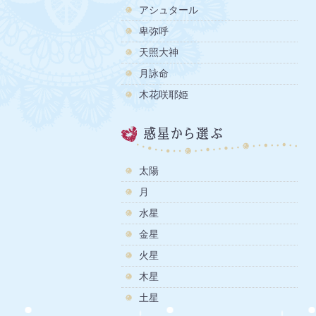
アシュタール
卑弥呼
天照大神
月詠命
木花咲耶姫
太陽
月
水星
金星
火星
木星
土星