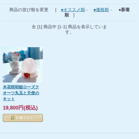
商品の並び順を変更 [
●オススメ順
-
●価格順
-
●新着
順
]
全 [1] 商品中 [1-1] 商品を表示していま
す。
木花咲耶姫ローズク
オーツ丸玉と天使の
キット
19,800円(税込)