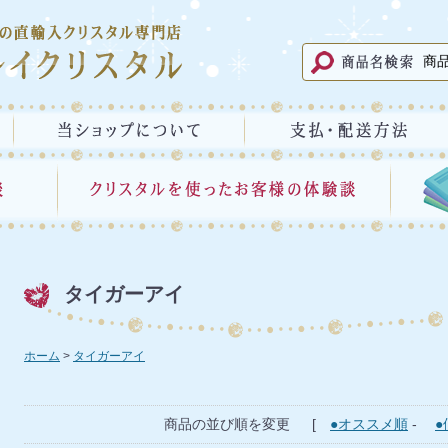
タイガーアイ
ホーム
タイガーアイ
商品の並び順を変更 [
●オススメ順
-
●