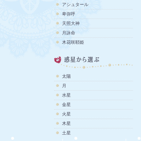
アシュタール
卑弥呼
天照大神
月詠命
木花咲耶姫
太陽
月
水星
金星
火星
木星
土星