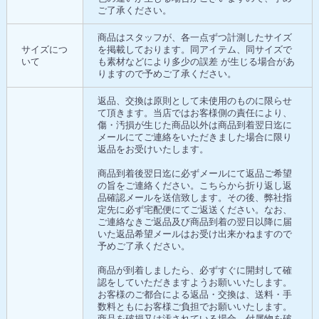
ご了承ください。
商品はスタッフが、各一点ずつ計測したサイズ
サイズにつ
を掲載しております。同アイテム、同サイズで
いて
も素材などにより多少の誤差 が生じる場合があ
りますので予めご了承ください。
返品、交換は原則として未使用のものに限らせ
て頂きます。当店ではお客様側の責任により、
傷・汚損が生じた商品以外は商品到着翌日迄に
メールにてご連絡をいただきました場合に限り
返品をお受けいたします。
商品到着後翌日迄に必ずメールにて返品ご希望
の旨をご連絡ください。こちらから折り返し返
品確認メールを送信致します。その後、弊社指
定先に必ず宅配便にてご返送ください。なお、
ご連絡なきご返品及び商品到着の翌日以降に届
いた返品希望メールはお受け出来かねますので
予めご了承ください。
商品が到着しましたら、必ずすぐに開封して確
認をしていただきますようお願いいたします。
お客様のご都合による返品・交換は、送料・手
数料ともにお客様ご負担でお願いいたします。
商品を破損又は汚されている場合、付属物を破