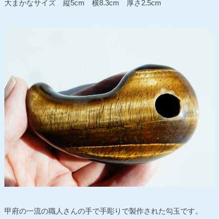
大まかなサイズ 縦5cm 横8.3cm 厚さ2.5cm
甲府の一流の職人さんの手で手彫りで製作された勾玉です。