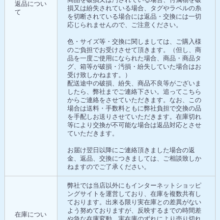
返品につい
損又は紛失されている場合、タグやラベルの糸
て
を切断されている場合には返品・交換には一切
応じられませんので、ご注意ください。
色・サイズ等・交換に関しましては、ご購入様
のご負担でお受けさせて頂きます。（但し、商
品を一度ご使用になられた場合、商品・商品タ
グ、箱等が破損・汚損・紛失していた場合はお
受け致しかねます。）
配送途中の破損、紛失、商品不良等がございま
したら、弊社までご連絡下さい。追ってこちら
からご連絡をさせていただきます。なお、この
場合は送料・手数料ともに弊社負担で交換の品
を手配しお送りさせていただきます。在庫切れ
等により交換が不可能な場合は返品対応とさせ
ていただきます。
お届け翌日以降にご連絡頂きました場合の返
金、返品、交換につきましては、ご相談致しか
ねますのでご了承ください。
弊社では当店以外にもインターネットショッピ
ングサイトを運営しており、在庫を複数共有し
ております。出来る限り実在庫との差異がない
よう努めておりますが、反映するまでの時間差
在庫につい
や急な在庫変動、実在庫のずれにより売り切れ