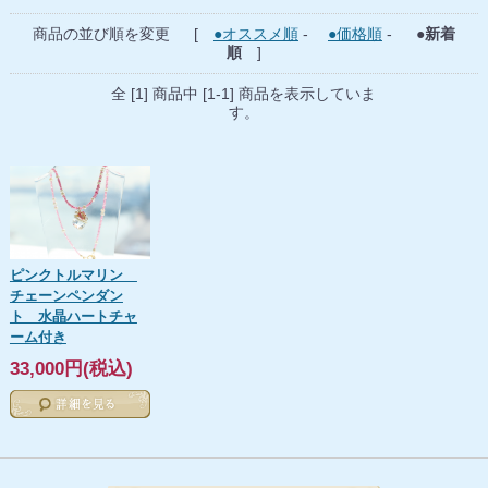
商品の並び順を変更 [
●オススメ順
-
●価格順
-
●新着
順
]
全 [1] 商品中 [1-1] 商品を表示していま
す。
ピンクトルマリン
チェーンペンダン
ト 水晶ハートチャ
ーム付き
33,000円(税込)