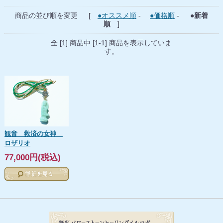
商品の並び順を変更 [
●オススメ順
-
●価格順
-
●新着
順
]
全 [1] 商品中 [1-1] 商品を表示していま
す。
観音 救済の女神
ロザリオ
77,000円(税込)