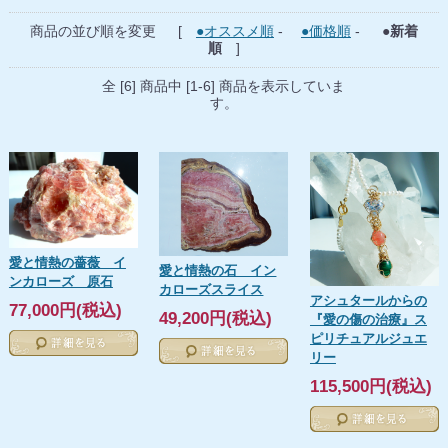
商品の並び順を変更 [
●オススメ順
-
●価格順
-
●新着
順
]
全 [6] 商品中 [1-6] 商品を表示していま
す。
愛と情熱の薔薇 イ
愛と情熱の石 イン
ンカローズ 原石
カローズスライス
アシュタールからの
77,000円(税込)
49,200円(税込)
『愛の傷の治療』ス
ピリチュアルジュエ
リー
115,500円(税込)