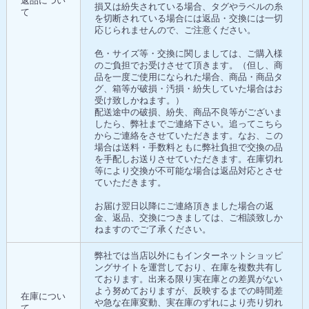
返品につい
損又は紛失されている場合、タグやラベルの糸
て
を切断されている場合には返品・交換には一切
応じられませんので、ご注意ください。
色・サイズ等・交換に関しましては、ご購入様
のご負担でお受けさせて頂きます。（但し、商
品を一度ご使用になられた場合、商品・商品タ
グ、箱等が破損・汚損・紛失していた場合はお
受け致しかねます。）
配送途中の破損、紛失、商品不良等がございま
したら、弊社までご連絡下さい。追ってこちら
からご連絡をさせていただきます。なお、この
場合は送料・手数料ともに弊社負担で交換の品
を手配しお送りさせていただきます。在庫切れ
等により交換が不可能な場合は返品対応とさせ
ていただきます。
お届け翌日以降にご連絡頂きました場合の返
金、返品、交換につきましては、ご相談致しか
ねますのでご了承ください。
弊社では当店以外にもインターネットショッピ
ングサイトを運営しており、在庫を複数共有し
ております。出来る限り実在庫との差異がない
よう努めておりますが、反映するまでの時間差
在庫につい
や急な在庫変動、実在庫のずれにより売り切れ
て