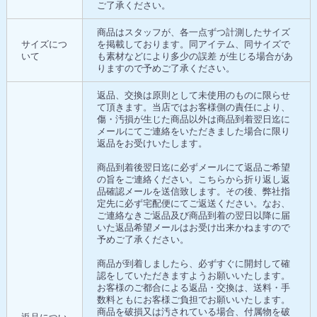
ご了承ください。
商品はスタッフが、各一点ずつ計測したサイズ
サイズにつ
を掲載しております。同アイテム、同サイズで
いて
も素材などにより多少の誤差 が生じる場合があ
りますので予めご了承ください。
返品、交換は原則として未使用のものに限らせ
て頂きます。当店ではお客様側の責任により、
傷・汚損が生じた商品以外は商品到着翌日迄に
メールにてご連絡をいただきました場合に限り
返品をお受けいたします。
商品到着後翌日迄に必ずメールにて返品ご希望
の旨をご連絡ください。こちらから折り返し返
品確認メールを送信致します。その後、弊社指
定先に必ず宅配便にてご返送ください。なお、
ご連絡なきご返品及び商品到着の翌日以降に届
いた返品希望メールはお受け出来かねますので
予めご了承ください。
商品が到着しましたら、必ずすぐに開封して確
認をしていただきますようお願いいたします。
お客様のご都合による返品・交換は、送料・手
数料ともにお客様ご負担でお願いいたします。
商品を破損又は汚されている場合、付属物を破