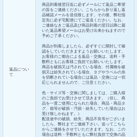
商品到着後翌日迄に必ずメールにて返品ご希望
の旨をご連絡ください。こちらから折り返し返
品確認メールを送信致します。その後、弊社指
定先に必ず宅配便にてご返送ください。なお、
ご連絡なきご返品及び商品到着の翌日以降に届
いた返品希望メールはお受け出来かねますので
予めご了承ください。
商品が到着しましたら、必ずすぐに開封して確
認をしていただきますようお願いいたします。
お客様のご都合による返品・交換は、送料・手
数料ともにお客様ご負担でお願いいたします。
商品を破損又は汚されている場合、付属物を破
返品につい
損又は紛失されている場合、タグやラベルの糸
て
を切断されている場合には返品・交換には一切
応じられませんので、ご注意ください。
色・サイズ等・交換に関しましては、ご購入様
のご負担でお受けさせて頂きます。（但し、商
品を一度ご使用になられた場合、商品・商品タ
グ、箱等が破損・汚損・紛失していた場合はお
受け致しかねます。）
配送途中の破損、紛失、商品不良等がございま
したら、弊社までご連絡下さい。追ってこちら
からご連絡をさせていただきます。なお、この
場合は送料・手数料ともに弊社負担で交換の品