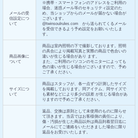
※携帯・スマートフォンのアドレスをご利用の
場合、迷惑メール等のセキュリティ設定のた
メールの受
め、当ショップからのメールが届かない場合が
信設定につ
ございます。
いて
@twinsoulrules.com から送られてくるメール
を受信できるよう予め設定をお願いいたしま
す。
商品は室内照明の下で撮影しております。照明
の具合により掲載写真と実際の商品で色合いの
商品画像に
違いが生じる場合があり ます。
ついて
また、ご利用のパソコンのモニターによっても
色の違いが生じる場合がございますので、予め
ご了承ください。
商品はスタッフが、各一点ずつ計測したサイズ
サイズにつ
を掲載しております。同アイテム、同サイズで
いて
も素材などにより多少の誤差 が生じる場合があ
りますので予めご了承ください。
返品、交換は原則として未使用のものに限らせ
て頂きます。当店ではお客様側の責任により、
傷・汚損が生じた商品以外は商品到着翌日迄に
メールにてご連絡をいただきました場合に限り
返品をお受けいたします。