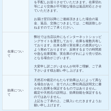
を手配しお送りさせていただきます。在庫切れ
等により交換が不可能な場合は返品対応とさせ
ていただきます。
お届け翌日以降にご連絡頂きました場合の返
金、返品、交換につきましては、ご相談致しか
ねますのでご了承ください。
弊社では当店以外にもインターネットショッピ
ングサイトを運営しており、在庫を複数共有し
ております。出来る限り実在庫との差異がない
よう努めておりますが、反映するまでの時間差
在庫につい
や急な在庫変動、実在庫のずれにより売り切れ
て
となる場合がございます。
大変申し訳ございませんが何卒ご理解、ご了承
下さいます様お願い申し上げます。
天然石や鑑定のもたらす効果は人によって異な
る場合があり、全ての人に弊社商品説明文に書
かれた効果を保証するものではありません。
効果につい
鑑定や天然石の説明は、効果効能を保証するも
て
のではありません。
上記をご了承の上、ご購入いただきますようお
願い申し上げます。