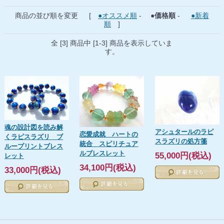
商品の並び順を変更 [
●オススメ順
-
●価格順
-
●新着
順
]
全 [3] 商品中 [1-3] 商品を表示していま
す。
魂の設計図を読み解
アシュタールのラピ
恋愛成就 ハートの
くラピスラズリ ブ
スラズリの処方箋
統合 スピリチュア
ループリントブレス
ルブレスレット
55,000円(税込)
レット
34,100円(税込)
33,000円(税込)