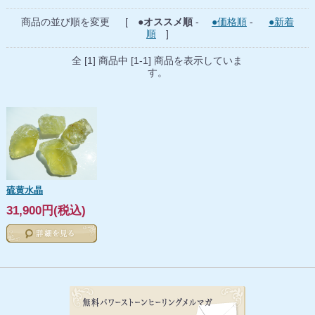
商品の並び順を変更 [
●オススメ順
-
●価格順
-
●新着
順
]
全 [1] 商品中 [1-1] 商品を表示していま
す。
硫黄水晶
31,900円(税込)